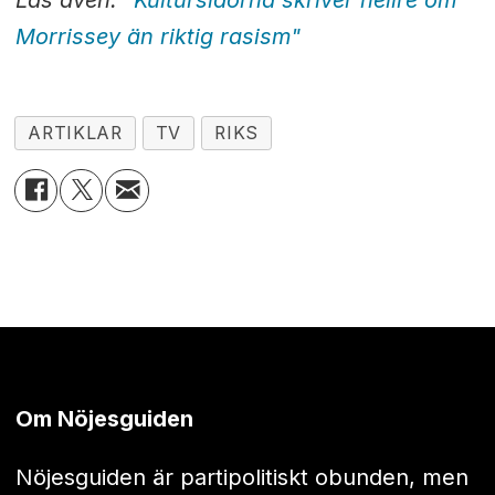
Läs även:
"Kultursidorna skriver hellre om
Morrissey än riktig rasism"
ARTIKLAR
TV
RIKS
Om Nöjesguiden
Nöjesguiden är partipolitiskt obunden, men