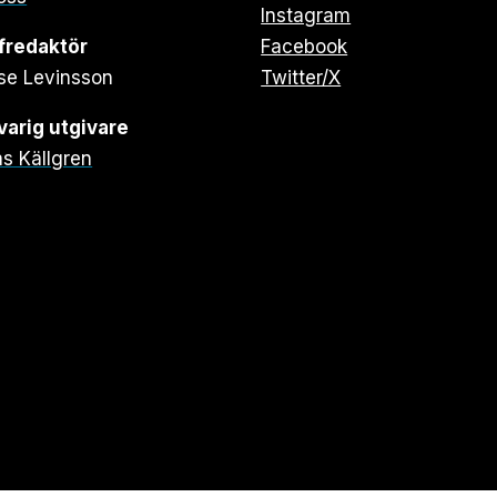
Instagram
fredaktör
Facebook
se Levinsson
Twitter/X
arig utgivare
s Källgren