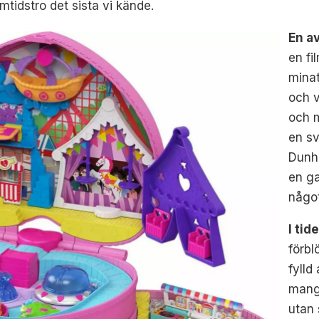
mtidstro det sista vi kände.
En a
en fi
minat
och v
och 
en sv
Dunha
en ga
något
I tid
förbl
fylld
mang
utan 