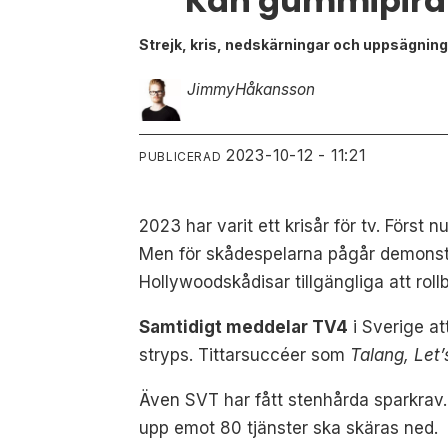
Kan gummipirat
Strejk, kris, nedskärningar och uppsägninga
Jimmy
Håkansson
2023-10-12 - 11:21
PUBLICERAD
2023 har varit ett krisår för tv. Först
Men för skådespelarna pågår demonstra
Hollywoodskådisar tillgängliga att rol
Samtidigt meddelar TV4
i Sverige at
stryps. Tittarsuccéer som
Talang, Let
Även SVT har fått stenhårda sparkrav.
upp emot 80 tjänster ska skäras ned.