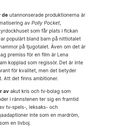
v de
utannonserade produktionerna är
lmatisering av
Polly Pocket
,
yrdockhuset som får plats i fickan
ar populärt bland barn på nittiotalet
mammor på tjugotalet. Även om det är
ag premiss för en film är Lena
m kopplad som regissör. Det är inte
rant för kvalitet, men det betyder
. Att det finns ambitioner.
er av
akut kris och tv-bolag som
öder i rännstenen ter sig en framtid
 av tv-spels-, leksaks- och
aadaptioner inte som en mardröm,
som en livboj.