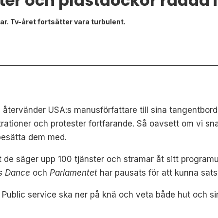
er och plastdockor rädda i
r. Tv-året fortsätter vara turbulent.
 nu återvänder USA:s manusförfattare till sina tangentbord
tioner och protester fortfarande. Så oavsett om vi sna
lbesätta dem med.
t de säger upp 100 tjänster och stramar åt sitt programu
’s Dance
och
Parlamentet
har pausats för att kunna sats
 Public service ska ner på knä och veta både hut och si