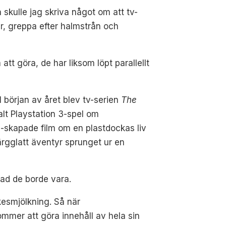
 skulle jag skriva något om att tv-
r, greppa efter halmstrån och
tt göra, de har liksom löpt parallellt
I början av året blev tv-serien
The
alt Playstation 3-spel om
kapade film om en plastdockas liv
färgglatt äventyr sprunget ur en
vad de borde vara.
esmjölkning. Så när
mer att göra innehåll av hela sin