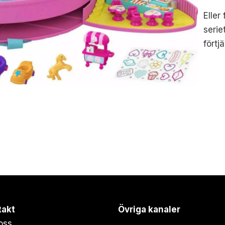
Eller
serie
förtj
takt
Övriga kanaler
oss