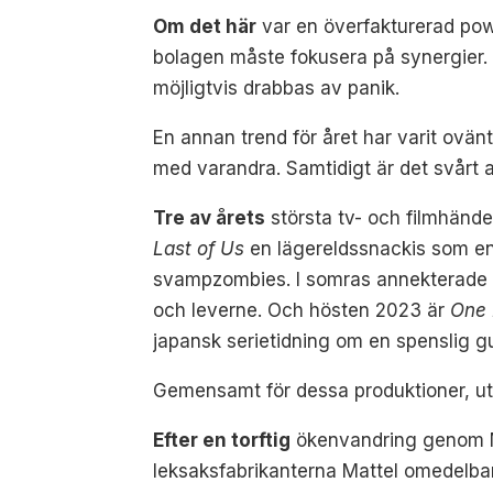
Om det här
var en överfakturerad powe
bolagen måste fokusera på synergier. 
möjligtvis drabbas av panik.
En annan trend för året har varit ovänt
med varandra. Samtidigt är det svårt at
Tre av årets
största tv- och filmhändel
Last of Us
en lägereldssnackis som eng
svampzombies. I somras annekterad
och leverne. Och hösten 2023 är
One
japansk serietidning om en spenslig g
Gemensamt för dessa produktioner, utöv
Efter en torftig
ökenvandring genom Ma
leksaksfabrikanterna Mattel omedelbar