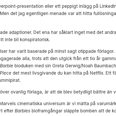
rpoint-presentation eller ett peppigt inlägg på LinkedIn
Men det jag egentligen menade var att hitta fullösninga
ade adaptioner. Det ena har såklart inget med det andra a
t inte bli konspiratorisk.
ser har varit baserade på minst sagt otippade förlagor. 
agerade alla, trots att den utgick från ett tio år gamm
e
Barbie
bioduken med sin Greta Gerwig/Noah Baumbach-s
 Piece
det mest livsgivande du kan hitta på Netflix. Ett 
ummipirat.
er ovanlig förlaga, är att de blev betydligt bättre än 
rvels cinematiska universum är vi mätta på varumärk
t efter
Barbies
bioframgångar släppte bomben att de kom