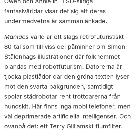
Owen och Annie in i LSD-sliriga
fantasivärldar visar det sig att deras
undermedvetna är sammanlänkade.
Maniacs
värld är ett slags retrofuturistiskt
80-tal som till viss del påminner om Simon
Stålenhags illustrationer där folkhemmet
blandas med robotfuturism. Datorerna är
tjocka plastlådor där den gröna texten lyser
mot den svarta bakgrunden, samtidigt
spolar städrobotar rent trottoarerna från
hundskit. Här finns inga mobiltelefoner, men
väl deprimerade artificiella intelligenser. Och
ovanpå det: ett Terry Gilliamskt flumfilter.