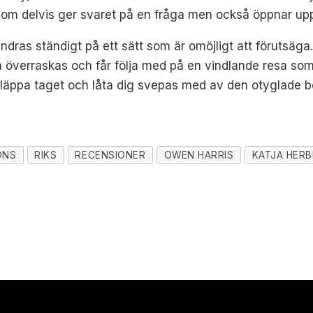
 som delvis ger svaret på en fråga men också öppnar upp 
ändras ständigt på ett sätt som är omöjligt att förutsäg
n överraskas och får följa med på en vindlande resa som
 släppa taget och låta dig svepas med av den otyglade b
ONS
RIKS
RECENSIONER
OWEN HARRIS
KATJA HER