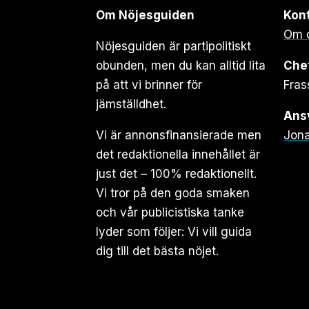
Om Nöjesguiden
Kon
Om 
Nöjesguiden är partipolitiskt
obunden, men du kan alltid lita
Che
på att vi brinner för
Fras
jämställdhet.
Ansv
Vi är annonsfinansierade men
Jona
det redaktionella innehållet är
just det – 100% redaktionellt.
Vi tror på den goda smaken
och vår publicistiska tanke
lyder som följer: Vi vill guida
dig till det bästa nöjet.