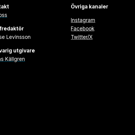
takt
Övriga kanaler
oss
Instagram
fredaktör
Facebook
se Levinsson
Twitter/X
arig utgivare
s Källgren