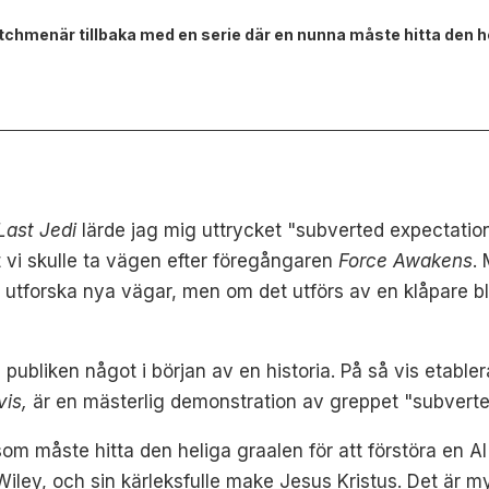
enär tillbaka med en serie där en nunna måste hitta den helig
Last Jedi
lärde jag mig uttrycket "subverted expectatio
t vi skulle ta vägen efter föregångaren
Force Awakens
.
t utforska nya vägar, men om det utförs av en klåpare bl
 publiken något i början av en historia. På så vis etable
is,
är en mästerlig demonstration av greppet "subverte
om måste hitta den heliga graalen för att förstöra en AI f
iley, och sin kärleksfulle make Jesus Kristus. Det är my