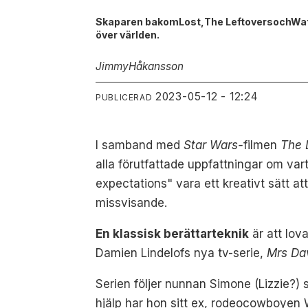
Skaparen bakomLost,The LeftoversochWatchm
över världen.
Jimmy
Håkansson
2023-05-12 - 12:24
PUBLICERAD
I samband med
Star Wars-
filmen
The 
alla förutfattade uppfattningar om var
expectations" vara ett kreativt sätt at
missvisande.
En klassisk berättarteknik
är att lova
Damien Lindelofs nya tv-serie,
Mrs Dav
Serien följer nunnan Simone (Lizzie?) s
hjälp har hon sitt ex, rodeocowboyen W