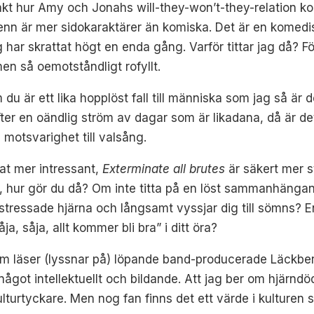
exakt hur Amy och Jonahs will-they-won’t-they-relation ko
n är mer sidokaraktärer än komiska. Det är en komediser
 har skrattat högt en enda gång. Varför tittar jag då? För
en så oemotståndligt rofyllt.
u är ett lika hopplöst fall till människa som jag så är d
fter en oändlig ström av dagar som är likadana, då är d
motsvarighet till valsång.
at mer intressant,
Exterminate all brutes
är säkert mer s
, hur gör du då? Om inte titta på en löst sammanhänga
stressade hjärna och långsamt vyssjar dig till sömns? 
åja, såja, allt kommer bli bra” i ditt öra?
som läser (lyssnar på) löpande band-producerade Läckb
något intellektuellt och bildande. Att jag ber om hjärndö
turtyckare. Men nog fan finns det ett värde i kulturen