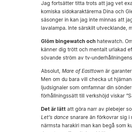
Jag fortsätter titta trots att jag vet 
komiska sidokaraktärerna Dina och Glen
säsonger in kan jag inte minnas att jag
lavalampa. Inte särskilt utvecklande, m
Glöm bingewatch och
hatewatch. Om d
känner dig trött och mentalt urlakad e
sövande ström av tv-underhållningens 
Absolut,
Mare of Easttown
är garanter
Men om du bara vill checka ut hjärnan
ljudsignaler som omfamnar din sönder
förhållningssätt till verkshöjd viskar ”S
Det är lätt
att göra narr av plebejer 
Let’s dance
snarare än förkovrar sig i 
närmsta harakiri man kan begå som kul