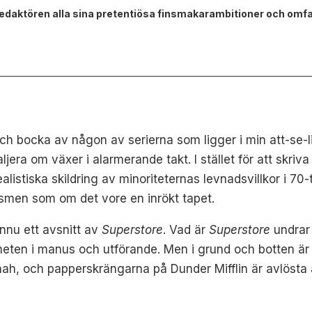
edaktören alla sina pretentiösa finsmakarambitioner och omf
och bocka av någon av serierna som ligger i min att-se-
ljera om växer i alarmerande takt. I stället för att skriv
alistiska skildring av minoriteternas levnadsvillkor i 70
smen som om det vore en inrökt tapet.
ännu ett avsnitt av
Superstore
. Vad är
Superstore
undrar
heten i manus och utförande. Men i grund och botten är 
ah, och papperskrängarna på Dunder Mifflin är avlösta 