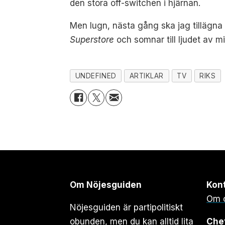
den stora off-switchen i hjärnan.
Men lugn, nästa gång ska jag tillägna 
Superstore
och somnar till ljudet av m
UNDEFINED
ARTIKLAR
TV
RIKS
Om Nöjesguiden
Kon
Om 
Nöjesguiden är partipolitiskt
obunden, men du kan alltid lita
Che