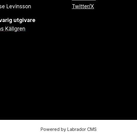
se Levinsson
Twitter/X
arig utgivare
s Källgren
Powered by Labrador CMS