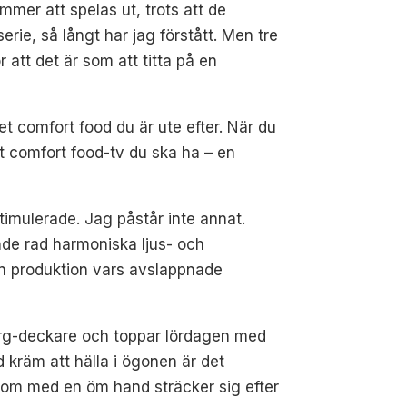
mmer att spelas ut, trots att de
ie, så långt har jag förstått. Men tre
 att det är som att titta på en
et comfort food du är ute efter. När du
et comfort food-tv du ska ha – en
timulerade. Jag påstår inte annat.
nde rad harmoniska ljus- och
En produktion vars avslappnade
erg-deckare och toppar lördagen med
d kräm att hälla i ögonen är det
 som med en öm hand sträcker sig efter