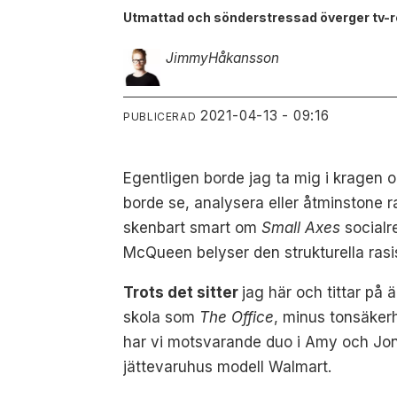
Utmattad och sönderstressad överger tv-r
Jimmy
Håkansson
2021-04-13 - 09:16
PUBLICERAD
Egentligen borde jag ta mig i kragen 
borde se, analysera eller åtminstone ra
skenbart smart om
Small Axes
socialre
McQueen belyser den strukturella rasi
Trots det sitter
jag här och tittar på 
skola som
The Office
, minus tonsäker
har vi motsvarande duo i Amy och Jon
jättevaruhus modell Walmart.