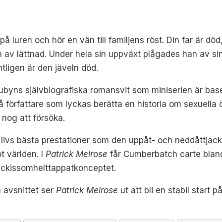
er på luren och hör en vän till familjens röst. Din far är 
an av lättnad. Under hela sin uppväxt plågades han av sin
tligen är den jäveln död.
yns självbiografiska romansvit som miniserien är basera
r få författare som lyckas berätta en historia om sexuel
nog att försöka.
 livs bästa prestationer som den uppåt- och neddåttjac
 världen. I
Patrick Melrose
får Cumberbatch carte blanc
ckissomhelttappatkonceptet.
 avsnittet ser
Patrick Melrose
ut att bli en stabil start