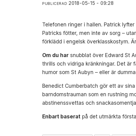
2018-05-15 - 09:28
PUBLICERAD
Telefonen ringer i hallen. Patrick lyft
Patricks fötter, men inte av sorg – ut
förklädd i engelsk överklasskostym. Än
Om du har
snubblat över Edward St Aub
thrills och vidriga kränkningar. Det ä
humor som St Aubyn – eller är dumma 
Benedict Cumberbatch gör ett av sina
barndomstrauman som en rustning mot
abstinenssvettas och snackasomentja
Enbart baserat
på det utmärkta första