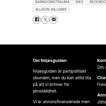
BARNDOMSTRAUMA
RIKS
RECENSI
ALLISON WILLIAMS
Om Nöjesguiden
Kon
Om 
Nöjesguiden är partipolitiskt
obunden, men du kan alltid lita
Che
på att vi brinner för
Fras
jämställdhet.
Ansv
Vi är annonsfinansierade men
Jona