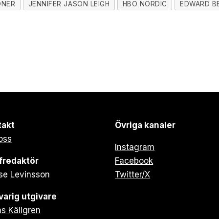
ONER
JENNIFER JASON LEIGH
HBO NORDIC
EDWARD B
takt
Övriga kanaler
oss
Instagram
fredaktör
Facebook
se Levinsson
Twitter/X
arig utgivare
s Källgren