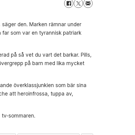
död, säger den. Marken rämnar under
 far som var en tyrannisk patriark
d på så vet du vart det barkar. Pills,
la övergrepp på barn med lika mycket
kande överklassjunkien som bär sina
he att heroinfrossa, tuppa av,
 på tv-sommaren.