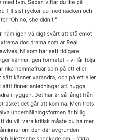
r med tv:n. Sedan viftar du lite på
et. Till sist rycker du med nacken och
ster ”Oh no, she didn’t!”.
r nämligen väldigt svårt att stå emot
extrema dos drama som är Real
wives. Ni som har sett tidigare
ger känner igen formatet – vi får följa
ar rika hemmafruar som på ett eller
 sätt känner varandra, och på ett eller
 sätt finner anledningar att hugga
dra i ryggen. Det här är så långt från
oträsket det går att komma. Men trots
jälva underhållningsformen är billig
tt du vill vara kritisk måste du ha mer.
påminner om den där avgrunden
rich Nietzsche snackade om – stirra