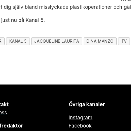
dig själv bland misslyckade plastikoperationer och gällt
just nu på Kanal 5.
R
KANAL 5
JACQUELINE LAURITA
DINA MANZO
TV
takt
Övriga kanaler
oss
Instagram
fredaktör
Facebook