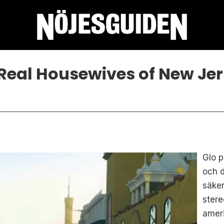
Real Housewives of New Je
Glo 
och 
säker
stere
ameri