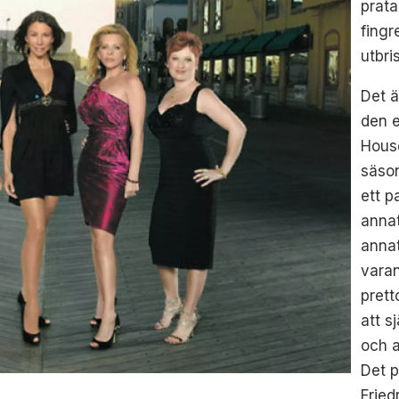
prata
fingr
utbri
Det ä
den 
House
säson
ett p
annat
annat
varan
prett
att s
och a
Det 
Fried