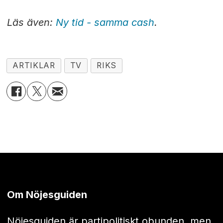
Läs även:
Ny tid - samma cash
.
ARTIKLAR
TV
RIKS
Om Nöjesguiden
Nöjesguiden är partipolitiskt obunden, men