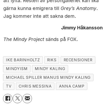
att lyfta. Resten av persongalleriet kan lika
gärna kunna emigrera till
Grey’s Anatomy
.
Jag kommer inte att sakna dem.
Jimmy Håkansson
The Mindy Project
sänds på FOX.
IKE BARINHOLTZ
RIKS
RECENSIONER
MINDYISM
MINDY KALING
MICHAEL SPILLER MANUS MINDY KALING
TV
CHRIS MESSINA
ANNA CAMP