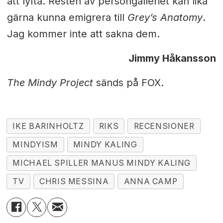
att lyfta. Resten av persongalleriet kan lika
gärna kunna emigrera till
Grey’s Anatomy
.
Jag kommer inte att sakna dem.
Jimmy Håkansson
The Mindy Project
sänds på FOX.
IKE BARINHOLTZ
RIKS
RECENSIONER
MINDYISM
MINDY KALING
MICHAEL SPILLER MANUS MINDY KALING
TV
CHRIS MESSINA
ANNA CAMP