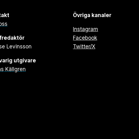
takt
Övriga kanaler
oss
Instagram
fredaktör
Facebook
se Levinsson
Twitter/X
arig utgivare
s Källgren