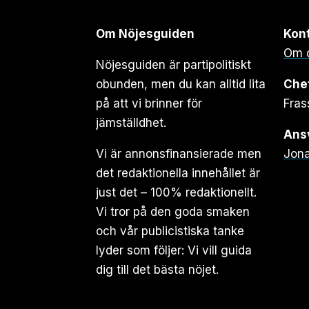
Om Nöjesguiden
Kon
Om 
Nöjesguiden är partipolitiskt
obunden, men du kan alltid lita
Che
på att vi brinner för
Fras
jämställdhet.
Ansv
Vi är annonsfinansierade men
Jona
det redaktionella innehållet är
just det – 100% redaktionellt.
Vi tror på den goda smaken
och vår publicistiska tanke
lyder som följer: Vi vill guida
dig till det bästa nöjet.