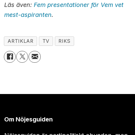
Läs även:
Fem presentationer för Vem vet
mest-aspiranten
.
ARTIKLAR
TV
RIKS
Om Nöjesguiden