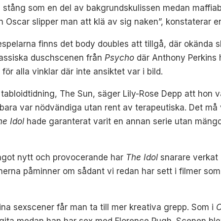
en stång som en del av bakgrundskulissen medan maffiab
n Oscar slipper man att klä av sig naken”, konstaterar e
spelarna finns det body doubles att tillgå, där okända s
lassiska duschscenen från
Psycho
där Anthony Perkins h
 alla vinklar där inte ansiktet var i bild.
 tabloidtidning, The Sun, säger Lily-Rose Depp att ho
bara var nödvändiga utan rent av terapeutiska. Det må 
he Idol
hade garanterat varit en annan serie utan mäng
ågot nytt och provocerande har
The Idol
snarare verkat 
rna påminner om sådant vi redan har sett i filmer som
a sexscener får man ta till mer kreativa grepp. Som i
gita medan han har sex med Florence Pugh. Scenen blev