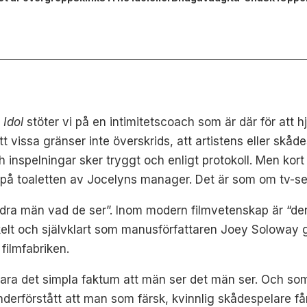
 Idol
stöter vi på en intimitetscoach som är där för att h
att vissa gränser inte överskrids, att artistens eller skå
h inspelningar sker tryggt och enligt protokoll. Men kort
st på toaletten av Jocelyns manager. Det är som om tv-seri
dra män vad de ser”. Inom modern filmvetenskap är “den 
enkelt och självklart som manusförfattaren Joey Soloway
 filmfabriken.
 bara det simpla faktum att män ser det män ser. Och s
nderförstått att man som färsk, kvinnlig skådespelare f