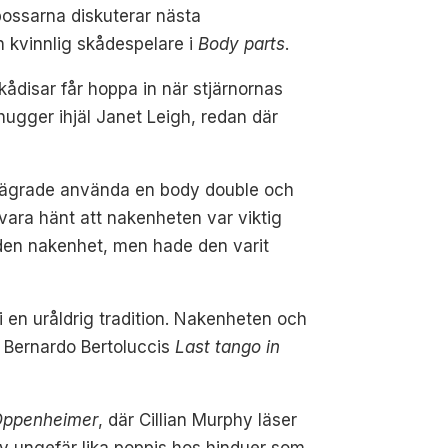
ossarna diskuterar nästa
n kvinnlig skådespelare i
Body parts
.
kådisar får hoppa in när stjärnornas
ugger ihjäl Janet Leigh, redan där
n vägrade använda en body double och
vara hänt att nakenheten var viktig
den nakenhet, men hade den varit
i en uråldrig tradition. Nakenheten och
 Bernardo Bertoluccis
Last tango in
Oppenheimer
, där Cillian Murphy läser
 ungefär lika poppis hos hinduer som