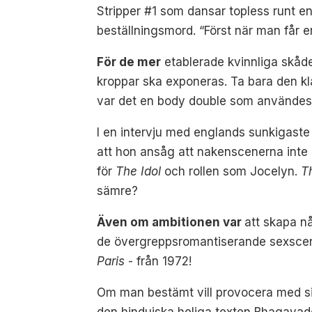
Stripper #1 som dansar topless runt 
beställningsmord. “Först när man får e
För de mer
etablerade kvinnliga skåde
kroppar ska exponeras. Ta bara den k
var det en body double som användes för
I en intervju med englands sunkigaste
att hon ansåg att nakenscenerna inte 
för
The Idol
och rollen som Jocelyn.
T
sämre?
Även om ambitionen var
att skapa n
de övergreppsromantiserande sexscene
Paris
- från 1972!
Om man bestämt vill provocera med sin
den hinduiska heliga texten Bhagavad