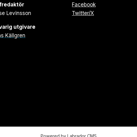
fredaktör
Facebook
se Levinsson
Twitter/X
arig utgivare
s Källgren
Powered by Labrador CMS