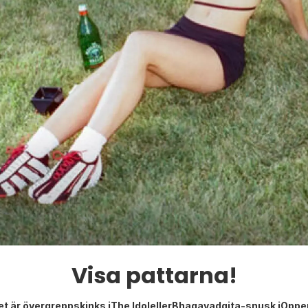
Visa pattarna!
det är övergreppskinks iThe IdolellerBhagavadgita-snusk iOpp