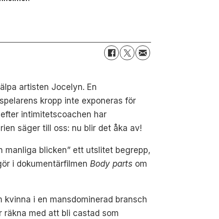
jälpa artisten Jocelyn. En
despelarens kropp inte exponeras för
 efter intimitetscoachen har
en säger till oss: nu blir det åka av!
manliga blicken” ett utslitet begrepp,
 gör i dokumentärfilmen
Body parts
om
om kvinna i en mansdominerad bransch
år räkna med att bli castad som