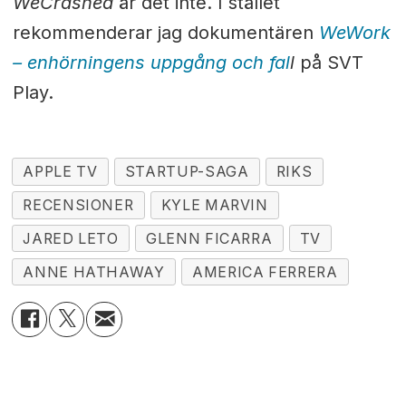
WeCrashed
är det inte. I stället
rekommenderar jag dokumentären
WeWork
– enhörningens uppgång och fal
l
på SVT
Play.
APPLE TV
STARTUP-SAGA
RIKS
RECENSIONER
KYLE MARVIN
JARED LETO
GLENN FICARRA
TV
ANNE HATHAWAY
AMERICA FERRERA