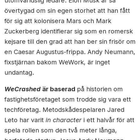
utomvärldslig ledare. Elon Musk är så
övertygad om sin egen storhet att han fått
för sig att kolonisera Mars och Mark
Zuckerberg identifierar sig som en romersk
kejsare till den grad att han ber sin frisör om
en Caesar Augustus-frippa. Andy Neumann,
fixstjärnan bakom WeWork, är inget
undantag.
WeCrashed
är baserad
på historien om
fastighetsföretaget som trodde sig vara ett
techföretag. Metodskådespelaren Jared
Leto har varit
in character
i ett halvår för att
spela rollen som den två meter långa,