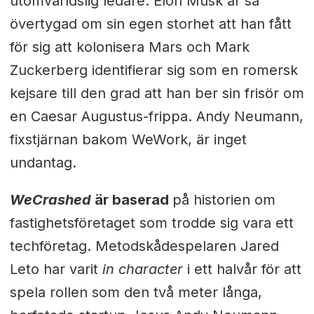
utomvärldslig ledare. Elon Musk är så
övertygad om sin egen storhet att han fått
för sig att kolonisera Mars och Mark
Zuckerberg identifierar sig som en romersk
kejsare till den grad att han ber sin frisör om
en Caesar Augustus-frippa. Andy Neumann,
fixstjärnan bakom WeWork, är inget
undantag.
WeCrashed
är baserad
på historien om
fastighetsföretaget som trodde sig vara ett
techföretag. Metodskådespelaren Jared
Leto har varit
in character
i ett halvår för att
spela rollen som den två meter långa,