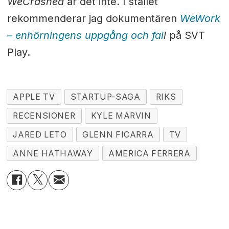
WeCrashed
är det inte. I stället
rekommenderar jag dokumentären
WeWork
– enhörningens uppgång och fal
l
på SVT
Play.
APPLE TV
STARTUP-SAGA
RIKS
RECENSIONER
KYLE MARVIN
JARED LETO
GLENN FICARRA
TV
ANNE HATHAWAY
AMERICA FERRERA