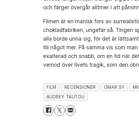
och färger övergår alltmer i att påminn
Filmen är en manisk fors av surrealisti
chokladfabriken, ungefär så.
Tingen sp
alla borde unna sig, för det är lättsamt
till något mer.
På samma vis som man ka
exalterad och snabb, om en tid när det f
vemod över livets tragik, som den obru
FILM
RECENSIONER
OMAR SY
MI
AUDREY TAUTOU