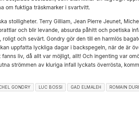
a om fuktiga träskmarker i svartvitt.
ska stolligheter. Terry Gilliam, Jean Pierre Jeunet, Mic
rattlar och blir levande, absurda påhitt och poetiska infal
, roligt och sevärt.
Gondry gör den till en harmlös bagat
n uppfatta lyckliga dagar i backspegeln, när de är öv
anns liv, då allt var möjligt, allt! Och ingenting var omö
tna strömmen av kluriga infall lyckats överrösta, kommer 
CHEL GONDRY
LUC BOSSI
GAD ELMALEH
ROMAIN DUR