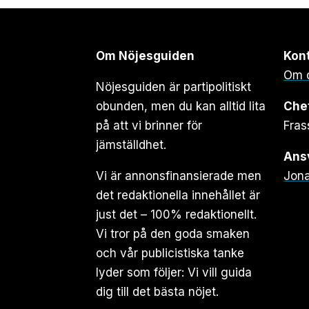
Om Nöjesguiden
Kon
Om 
Nöjesguiden är partipolitiskt
obunden, men du kan alltid lita
Che
på att vi brinner för
Fras
jämställdhet.
Ansv
Vi är annonsfinansierade men
Jona
det redaktionella innehållet är
just det – 100% redaktionellt.
Vi tror på den goda smaken
och vår publicistiska tanke
lyder som följer: Vi vill guida
dig till det bästa nöjet.