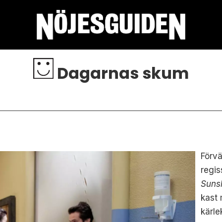
Dagarnas skum
Förvä
regis
Sunsh
kast 
kärle