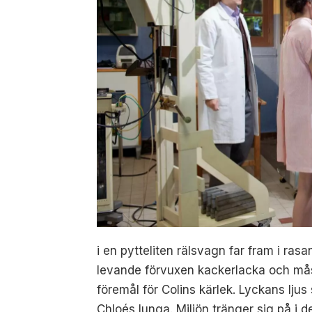
i en pytteliten rälsvagn far fram i ra
levande förvuxen kackerlacka och måste
föremål för Colins kärlek. Lyckans ljus
Chloés lunga.
Miljön tränger sig på i 