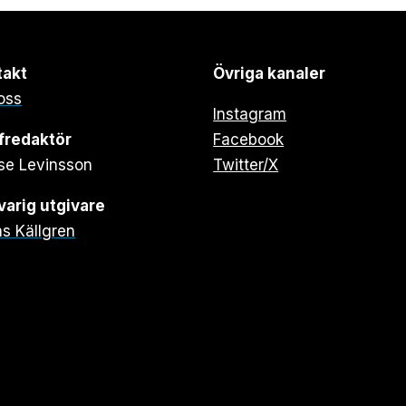
takt
Övriga kanaler
oss
Instagram
fredaktör
Facebook
se Levinsson
Twitter/X
arig utgivare
s Källgren