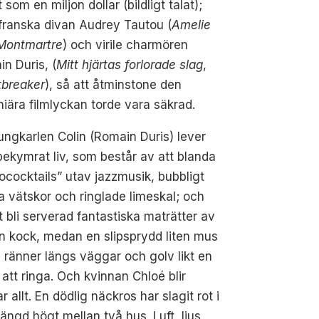
t som en miljon dollar (bildligt talat);
franska divan Audrey Tautou (
Amelie
 Montmartre
) och virile charmören
n Duris, (
Mitt hjärtas forlorade slag
,
tbreaker
), så att åtminstone den
iära filmlyckan torde vara säkrad.
ungkarlen Colin (Romain Duris) lever
bekymrat liv, som består av att blanda
ococktails” utav jazzmusik, bubbligt
a vätskor och ringlade limeskal; och
t bli serverad fantastiska maträtter av
in kock, medan en slipsprydd liten mus
 ränner längs väggar och golv likt en
att ringa.
Och kvinnan Chloé blir
allt. En dödlig näckros har slagit rot i
ngd högt mellan två hus. Luft, ljus,