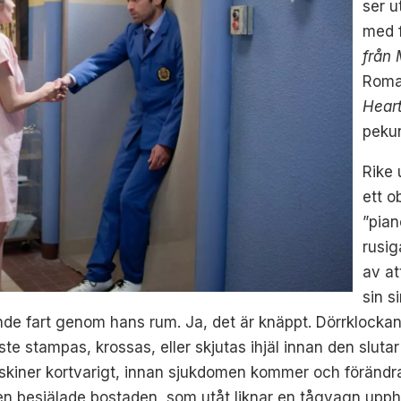
ser u
med 
från
Romai
Hear
pekun
Rike 
ett o
”pian
rusig
av at
sin s
sande fart genom hans rum.
Ja, det är knäppt.
Dörrklockan
 stampas, krossas, eller skjutas ihjäl innan den slutar 
 skiner kortvarigt, innan sjukdomen kommer och förändrar 
den besjälade bostaden, som utåt liknar en tågvagn upphä