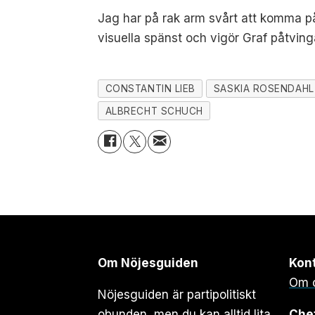
Jag har på rak arm svårt att komma p
visuella spänst och vigör Graf påtvin
CONSTANTIN LIEB
SASKIA ROSENDAHL
ALBRECHT SCHUCH
Om Nöjesguiden
Kon
Om 
Nöjesguiden är partipolitiskt
obunden, men du kan alltid lita
Che