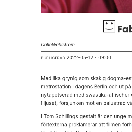
Fab
Calle
Wahlström
2022-05-12 - 09:00
PUBLICERAD
Med lika grynig som skakig dogma-est
metrostation i dagens Berlin och ut p
nytapetserad med swastika-affischer
i ljuset, försjunken mot en balustrad 
I Tom Schillings gestalt är den unge ma
förtexterna proklamerar att filmen förh