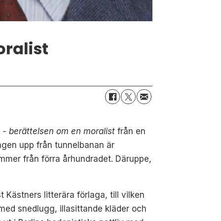
ralist
 - berättelsen om en moralist
från en
ången upp från tunnelbanan är
mer från förra århundradet. Däruppe,
ästners litterära förlaga, till vilken
 med snedlugg, illasittande kläder och