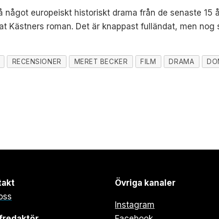
å något europeiskt historiskt drama från de senaste 15
gat Kästners roman. Det är knappast fulländat, men nog 
RECENSIONER
MERET BECKER
FILM
DRAMA
DO
takt
Övriga kanaler
oss
Instagram
fredaktör
Facebook