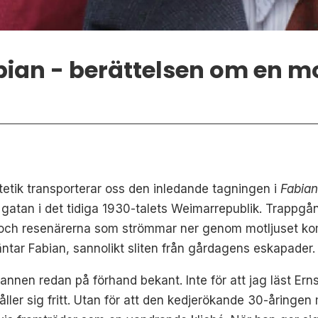
ian - berättelsen om en mo
etik transporterar oss den inledande tagningen i
Fabian
å gatan i det tidiga 1930-talets Weimarrepublik. Trappg
 och resenärerna som strömmar ner genom motljuset kom
väntar Fabian, sannolikt sliten från gårdagens eskapader.
nnen redan på förhand bekant. Inte för att jag läst Ernst K
åller sig fritt. Utan för att den kedjerökande 30-åringen