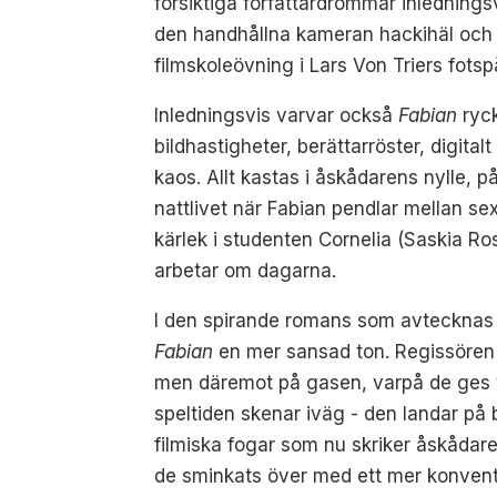
försiktiga författardrömmar inlednings
den handhållna kameran hackihäl och 
filmskoleövning i Lars Von Triers fotsp
Inledningsvis varvar också
Fabian
ryck
bildhastigheter, berättarröster, digital
kaos. Allt kastas i åskådarens nylle, 
nattlivet när Fabian pendlar mellan se
kärlek i studenten Cornelia (Saskia R
arbetar om dagarna.
I den spirande romans som avtecknas 
Fabian
en mer sansad ton. Regissören 
men däremot på gasen, varpå de ges ti
speltiden skenar iväg - den landar på 
filmiska fogar som nu skriker åskådare
de sminkats över med ett mer konventio