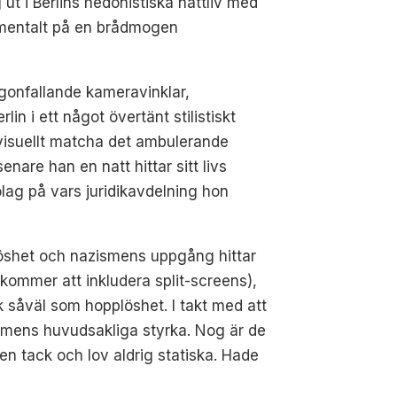
ut i Berlins hedonistiska nattliv med
 mentalt på en brådmogen
gonfallande kameravinklar,
in i ett något övertänt stilistiskt
t visuellt matcha det ambulerande
nare han en natt hittar sitt livs
lag på vars juridikavdelning hon
löshet och nazismens uppgång hittar
kommer att inkludera split-screens),
k såväl som hopplöshet. I takt med att
filmens huvudsakliga styrka. Nog är de
en tack och lov aldrig statiska. Hade