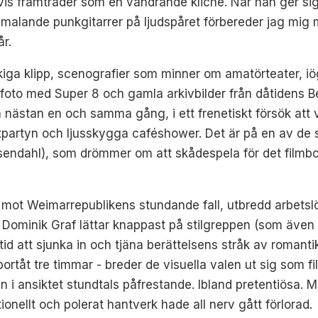
vis framträder som en vandrande kliché. När han ger sig 
malande punkgitarrer på ljudspåret förbereder jag mig
år.
iga klipp, scenografier som minner om amatörteater, iö
t foto med Super 8 och gamla arkivbilder från dåtidens Berl
på nästan en och samma gång, i ett frenetiskt försök at
xpartyn och ljusskygga caféshower. Det är på en av de se
osendahl), som drömmer om att skådespela för det filmbo
mot Weimarrepublikens stundande fall, utbredd arbets
Dominik Graf lättar knappast på stilgreppen (som även 
d att sjunka in och tjäna berättelsens stråk av romanti
bortåt tre timmar - breder de visuella valen ut sig som 
n i ansiktet stundtals påfrestande. Ibland pretentiösa. M
nellt och polerat hantverk hade all nerv gått förlorad.