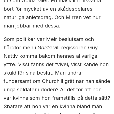
ut som Golda Mier. En mask kan likväl ta
bort för mycket av en skådespelares
naturliga anletsdrag. Och Mirren vet hur
man jobbar med dessa.
Som politiker var Meir beslutsam och
hårdför men i
Golda
vill regissören Guy
Nattiv komma bakom hennes allvarliga
yttre. Visst fanns det tvivel, visst kände hon
skuld för sina beslut. Man undrar
fundersamt om Churchill grät när han sände
unga soldater i döden? Är det för att hon
var kvinna som hon framställs på detta sätt?
Snarare att hon var en kvinna bland män i