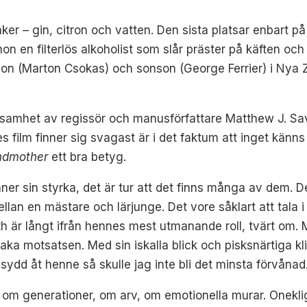
er – gin, citron och vatten. Den sista platsar enbart på l
 hon en filterlös alkoholist som slår präster på käften oc
n son (Marton Csokas) och sonson (George Ferrier) i Nya Z
lsamhet av regissör och manusförfattare Matthew J. Sav
 film finner sig svagast är i det faktum att inget känns 
dmother
ett bra betyg.
inner sin styrka, det är tur att det finns många av dem. 
lan en mästare och lärjunge. Det vore såklart att tala i
th är långt ifrån hennes mest utmanande roll, tvärt om.
ck raka motsatsen. Med sin iskalla blick och pisksnärtiga
dasydd åt henne så skulle jag inte bli det minsta förvånad
, om generationer, om arv, om emotionella murar. Oneklig