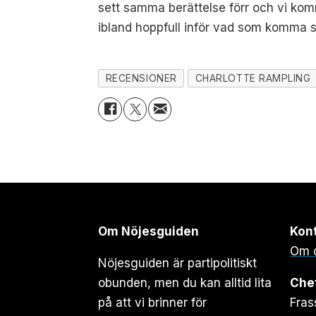
sett samma berättelse förr och vi kom
ibland hoppfull inför vad som komma sk
RECENSIONER
CHARLOTTE RAMPLING
Om Nöjesguiden
Kon
Om 
Nöjesguiden är partipolitiskt
obunden, men du kan alltid lita
Che
på att vi brinner för
Fras