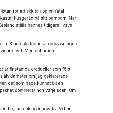
istan för att skjuta upp en fatal
h kastar husgeråd på sitt barnbarn. När
eeland ställs hennes tidigare livsval
ille. Stundtals framstår redovisningen
vidare nytt. Men det är inte
Det är finstämda orddueller som förs
 självklarheter om jag deklarerade
 Men det som hade kunnat bli en
 klipskhet dominerar hon varje scen. Om
.
en fin, men aldrig innovativ. Vi har