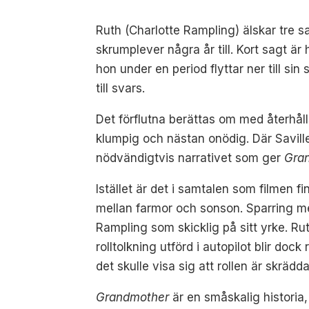
Ruth (Charlotte Rampling) älskar tre sak
skrumplever några år till. Kort sagt är
hon under en period flyttar ner till si
till svars.
Det förflutna berättas om med återhål
klumpig och nästan onödig. Där Savilles
nödvändigtvis narrativet som ger
Gran
Istället är det i samtalen som filmen f
mellan farmor och sonson. Sparring mel
Rampling som skicklig på sitt yrke. Ru
rolltolkning utförd i autopilot blir do
det skulle visa sig att rollen är skräd
Grandmother
är en småskalig historia