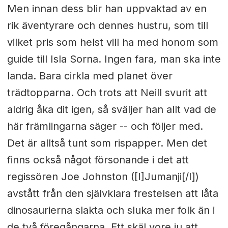
Men innan dess blir han uppvaktad av en
rik äventyrare och dennes hustru, som till
vilket pris som helst vill ha med honom som
guide till Isla Sorna. Ingen fara, man ska inte
landa. Bara cirkla med planet över
trädtopparna. Och trots att Neill svurit att
aldrig åka dit igen, så sväljer han allt vad de
här främlingarna säger -- och följer med.
Det är alltså tunt som rispapper. Men det
finns också något försonande i det att
regissören Joe Johnston ([I]Jumanji[/I])
avstått från den självklara frestelsen att låta
dinosaurierna slakta och sluka mer folk än i
de två föregångarna. Ett skäl vore ju att