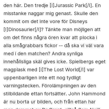
den här. Den tredje [I]Jurassic Park[/I]. En
misstanke naggar mig genast. Skulle den
kommit om det inte vore för Disneys
[I]Dinosaurier[/I]? Tänkte man möjligen att
om det finns några ören kvar att plocka i
alla smågrabbars fickor -- då ska vi väl vara
med i den matchen? Andra synliga
innehållsliga skäl gives icke. Spielbergs eget
magplask med [I]The Lost World[/I] var
uppenbarligen inte ett nog tydligt
varningstecken. Förolämpningen av den
stilbildande ettan fortsätter. John Hammond
är nu borta ur bilden, och från ettan har