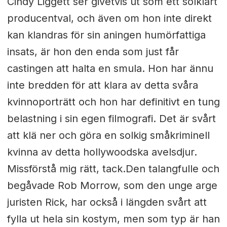
Cindy Liggett ser givetvis ut som ett solklart
producentval, och även om hon inte direkt
kan klandras för sin aningen humörfattiga
insats, är hon den enda som just får
castingen att halta en smula. Hon har ännu
inte bredden för att klara av detta svåra
kvinnoporträtt och hon har definitivt en tung
belastning i sin egen filmografi. Det är svårt
att klä ner och göra en solkig småkriminell
kvinna av detta hollywoodska avelsdjur.
Missförstå mig rätt, tack.Den talangfulle och
begåvade Rob Morrow, som den unge arge
juristen Rick, har också i längden svårt att
fylla ut hela sin kostym, men som typ är han