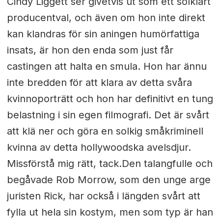
Cindy Liggett ser givetvis ut som ett solklart
producentval, och även om hon inte direkt
kan klandras för sin aningen humörfattiga
insats, är hon den enda som just får
castingen att halta en smula. Hon har ännu
inte bredden för att klara av detta svåra
kvinnoporträtt och hon har definitivt en tung
belastning i sin egen filmografi. Det är svårt
att klä ner och göra en solkig småkriminell
kvinna av detta hollywoodska avelsdjur.
Missförstå mig rätt, tack.Den talangfulle och
begåvade Rob Morrow, som den unge arge
juristen Rick, har också i längden svårt att
fylla ut hela sin kostym, men som typ är han