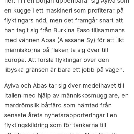
fler. Till en början uppenbarar sig Ayiva som
en kugge i ett maskineri som profiterar på
flyktingars nöd, men det framgår snart att
han tagit sig från Burkina Faso tillsammans
med vännen Abas (Alassane Sy) för att likt
människorna på flaken ta sig över till
Europa. Att forsla flyktingar över den
libyska gränsen är bara ett jobb på vägen.
Ayiva och Abas tar sig över medelhavet till
Italien med hjälp av människosmugglare, en
mardrömslik båtfärd som hämtad från
senaste årets nyhetsrapporteringar i en
flyktingskildring som för tankarna till