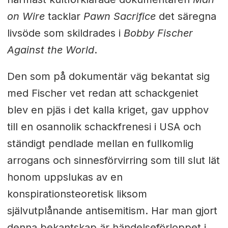
on Wire
tacklar
Pawn Sacrifice
det säregna
livsöde som skildrades i
Bobby Fischer
Against the World
.
Den som på dokumentär väg bekantat sig
med Fischer vet redan att schackgeniet
blev en pjäs i det kalla kriget, gav upphov
till en osannolik schackfrenesi i USA och
ständigt pendlade mellan en fullkomlig
arrogans och sinnesförvirring som till slut lät
honom uppslukas av en
konspirationsteoretisk liksom
självutplånande antisemitism. Har man gjort
denna bekantskap är händelseförloppet i