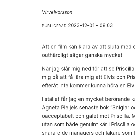
Virve
Ivarsson
2023-12-01 - 08:03
PUBLICERAD
Att en film kan klara av att sluta med 
outhärdligt säger ganska mycket.
När jag slår mig ned för att se Priscill
mig på att få lära mig att Elvis och Pr
efteråt inte kommer kunna höra en Elvi
I stället får jag en mycket berörande 
Agneta Pleijels senaste bok ”Sniglar o
oacceptabelt och galet mot Priscilla. 
utan som både genuint kär i Priscilla 
snarare de managers och läkare som lä