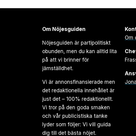
Om Nöjesguiden
Kon
Om 
Nöjesguiden är partipolitiskt
obunden, men du kan alltid lita
Che
på att vi brinner för
Fras
jämställdhet.
Ansv
Vi är annonsfinansierade men
Jona
det redaktionella innehållet är
just det – 100% redaktionellt.
Vi tror på den goda smaken
och vår publicistiska tanke
lyder som följer: Vi vill guida
dig till det bästa nöjet.