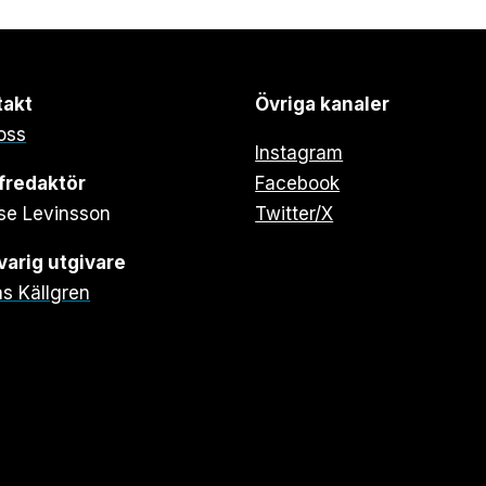
takt
Övriga kanaler
oss
Instagram
fredaktör
Facebook
se Levinsson
Twitter/X
arig utgivare
s Källgren