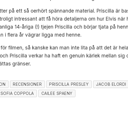
tter på ett så oerhört spännande material. Priscilla är b
roligt intressant att få höra detaljerna om hur Elvis när 
anliga 14-åriga (!) tjejen Priscilla och börjar tjata på h
 i flera år vägrar ligga med henne.
t för filmen, så kanske kan man inte lita på att det är h
ch Priscilla verkar ha haft en genuin kärlek mellan sig oc
ättas gränser.
ON
RECENSIONER
PRISCILLA PRESLEY
JACOB ELORDI
SOFIA COPPOLA
CAILEE SPAENY