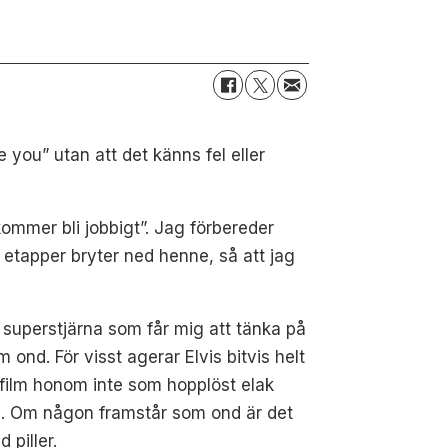
 you” utan att det känns fel eller
r kommer bli jobbigt”. Jag förbereder
 i etapper bryter ned henne, så att jag
n superstjärna som får mig att tänka på
nd. För visst agerar Elvis bitvis helt
s film honom inte som hopplöst elak
den. Om någon framstår som ond är det
 piller.