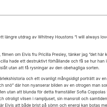
ett längre utdrag av Whitney Houstons ”I will always love
a, filmen om Elvis fru Pricilla Presley, tänker jag ”det hä
iscilla hade ett destruktivt förhållande och få se hur han
slåt utan att få rysningar av den obehagliga sorten.
kärlekshistoria och ett ovanligt mångsidigt porträtt av e
ch snö” där hon nyanserar bilden av en otrogen man som o
Men utan att blunda för detta framställer Sofia Coppola
och otroligt vilsen i rampljuset, sin mansroll och samti
r Elvis att både brist på sömn och energi kan botas med