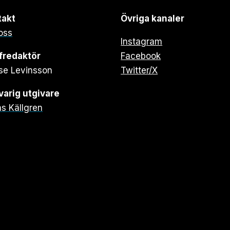
takt
Övriga kanaler
oss
Instagram
fredaktör
Facebook
se Levinsson
Twitter/X
arig utgivare
s Källgren