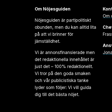
Om Nöjesguiden
Kon
Om 
Nöjesguiden är partipolitiskt
obunden, men du kan alltid lita
Che
på att vi brinner för
Fras
jämställdhet.
Ansv
Vi är annonsfinansierade men
Jona
det redaktionella innehållet är
just det – 100% redaktionellt.
Vi tror på den goda smaken
och vår publicistiska tanke
lyder som följer: Vi vill guida
dig till det bästa nöjet.