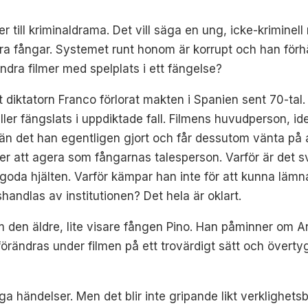
r till kriminaldrama. Det vill säga en ung, icke-kriminel
ra fångar. Systemet runt honom är korrupt och han förhä
ndra filmer med spelplats i ett fängelse?
tt diktatorn Franco förlorat makten i Spanien sent 70-tal
f eller fängslats i uppdiktade fall. Filmens huvudperson, 
t än det han egentligen gjort och får dessutom vänta på 
r att agera som fångarnas talesperson. Varför är det svår
 goda hjälten. Varför kämpar han inte för att kunna lämna
handlas av institutionen? Det hela är oklart.
 den äldre, lite visare fången Pino. Han påminner om An
rändras under filmen på ett trovärdigt sätt och övertyg
ga händelser. Men det blir inte gripande likt verklighet