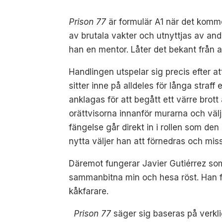
Prison 77
är formulär A1 när det komme
av brutala vakter och utnyttjas av and
han en mentor. Låter det bekant från a
Handlingen utspelar sig precis efter a
sitter inne på alldeles för långa straf
anklagas för att begått ett värre brot
orättvisorna innanför murarna och välje
fängelse går direkt in i rollen som den
nytta väljer han att förnedras och miss
Däremot fungerar Javier Gutiérrez som
sammanbitna min och hesa röst. Han fö
kåkfarare.
Prison 77
säger sig baseras på verkli