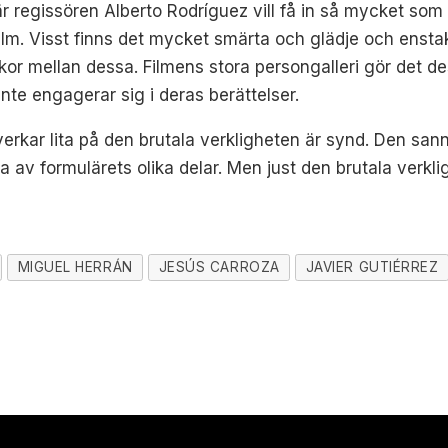
 regissören Alberto Rodríguez vill få in så mycket som 
ilm. Visst finns det mycket smärta och glädje och ens
ckor mellan dessa. Filmens stora persongalleri gör det d
inte engagerar sig i deras berättelser.
verkar lita på den brutala verkligheten är synd. Den san
a av formulärets olika delar. Men just den brutala verkli
MIGUEL HERRÁN
JESÚS CARROZA
JAVIER GUTIÉRREZ