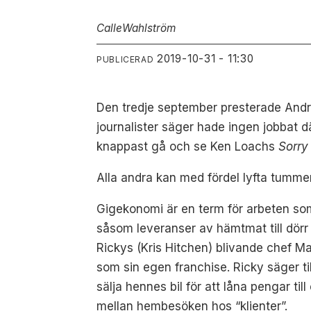
Calle
Wahlström
2019-10-31 - 11:30
PUBLICERAD
Den tredje september presterade And
journalister säger hade ingen jobbat d
knappast gå och se Ken Loachs
Sorry
Alla andra kan med fördel lyfta tummen
Gigekonomi är en term för arbeten som k
såsom leveranser av hämtmat till dörr 
Rickys (Kris Hitchen) blivande chef Ma
som sin egen franchise. Ricky säger t
sälja hennes bil för att låna pengar til
mellan hembesöken hos “klienter”.