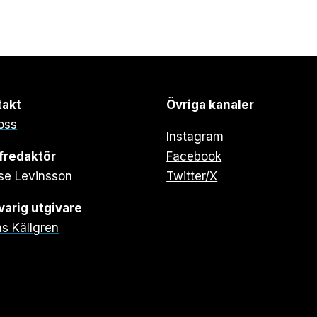
takt
Övriga kanaler
oss
Instagram
fredaktör
Facebook
se Levinsson
Twitter/X
arig utgivare
s Källgren