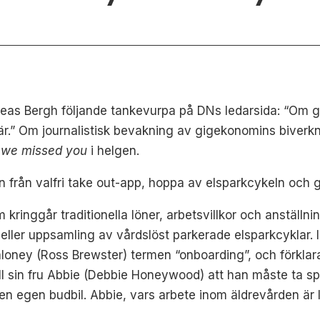
reas Bergh följande tankevurpa på DNs ledarsida: “Om
är.” Om journalistisk bevakning av gigekonomins biverkn
 we missed you
i helgen.
 från valfri take out-app, hoppa av elsparkcykeln och g
ringgår traditionella löner, arbetsvillkor och anställnin
eller uppsamling av vårdslöst parkerade elsparkcyklar. 
loney (Ross Brewster) termen “onboarding”, och förklara
ill sin fru Abbie (Debbie Honeywood) att han måste ta
l en egen budbil. Abbie, vars arbete inom äldrevården är l