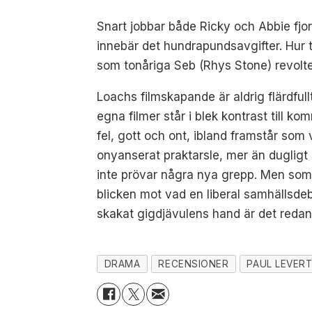
Snart jobbar både Ricky och Abbie fjo
innebär det hundrapundsavgifter. Hur t
som tonåriga Seb (Rhys Stone) revolte
Loachs filmskapande är aldrig flärdfu
egna filmer står i blek kontrast till k
fel, gott och ont, ibland framstår som
onyanserat praktarsle, mer än dugligt 
inte prövar några nya grepp. Men som
blicken mot vad en liberal samhällsde
skakat gigdjävulens hand är det redan 
DRAMA
RECENSIONER
PAUL LEVER