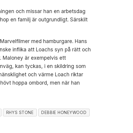
ttningen och missar han en arbetsdag
op en familj är outgrundligt. Särskilt
ten Marvelfilmer med hamburgare. Hans
nske inflika att Loachs syn på rätt och
r. Maloney är exempelvis ett
nväg, kan tyckas, i en skildring som
mänsklighet och värme Loach riktar
 behövt hoppa ombord, men när han
RHYS STONE
DEBBIE HONEYWOOD