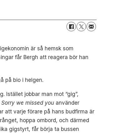
 gigekonomin är så hemsk som
ingar får Bergh att reagera bör han
å på bio i helgen.
g. Istället jobbar man mot “gig”,
I
Sorry we missed you
använder
r att varje förare på hans budfirma är
 språnget, hoppa ombord, och därmed
ika gigstyrt, får börja ta bussen