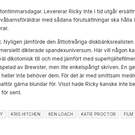
rtontimmarsdagar. Levererar Ricky inte i tid utgår ersä
våbarnsföräldrar med sådana förutsättningar ska hålla ih
rar.
llt. Nyligen jämförde den åttiotreåriga diskbänksrealis
ommersiellt dikterade spandexuniversum. Här vill någon ka
 väl dikotomisk till och med jämfört med superhjältefilme
spelad av Brewster, men lite enkelspårigt skriven. En ge
 heller inte behöver dem. För det är med smittsam med
battör gärna blundar för. Visst hade Ricky kanske inte
för sent.
TY
KRIS HITCHEN
KEN LOACH
KATIE PROCTOR
FILM