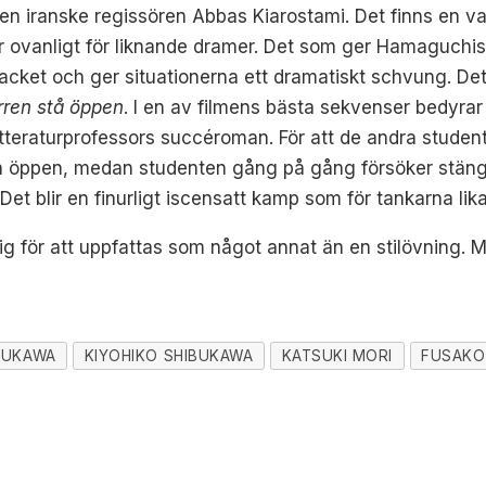
l den iranske regissören Abbas Kiarostami. Det finns en va
ller ovanligt för liknande dramer. Det som ger Hamaguchis
acket och ger situationerna ett dramatiskt schvung. Det
rren stå öppen
. I en av filmens bästa sekvenser bedyrar
litteraturprofessors succéroman. För att de andra stude
 stå öppen, medan studenten gång på gång försöker stän
et blir en finurligt iscensatt kamp som för tankarna lika
tig för att uppfattas som något annat än en stilövning. 
RUKAWA
KIYOHIKO SHIBUKAWA
KATSUKI MORI
FUSAKO