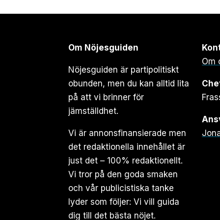
Om Nöjesguiden
Kon
Om 
Nöjesguiden är partipolitiskt
obunden, men du kan alltid lita
Che
på att vi brinner för
Fras
jämställdhet.
Ansv
Vi är annonsfinansierade men
Jona
det redaktionella innehållet är
just det – 100% redaktionellt.
Vi tror på den goda smaken
och vår publicistiska tanke
lyder som följer: Vi vill guida
dig till det bästa nöjet.