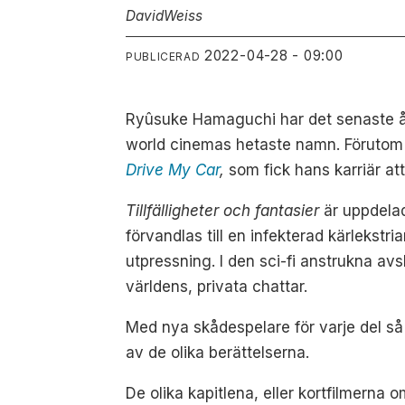
David
Weiss
2022-04-28 - 09:00
PUBLICERAD
Ryûsuke Hamaguchi har det senaste åre
world cinemas hetaste namn. Förutom
Drive My Car
,
som fick hans karriär att
Tillfälligheter och fantasier
är uppdelad
förvandlas till en infekterad kärlekstri
utpressning. I den sci-fi anstrukna av
världens, privata chattar.
Med nya skådespelare för varje del så
av de olika berättelserna.
De olika kapitlena, eller kortfilmerna o