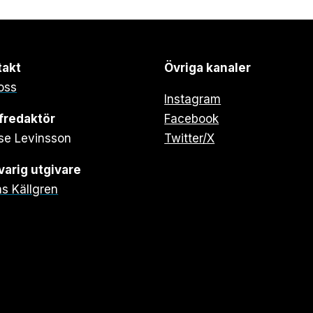
takt
Övriga kanaler
oss
Instagram
fredaktör
Facebook
se Levinsson
Twitter/X
arig utgivare
s Källgren