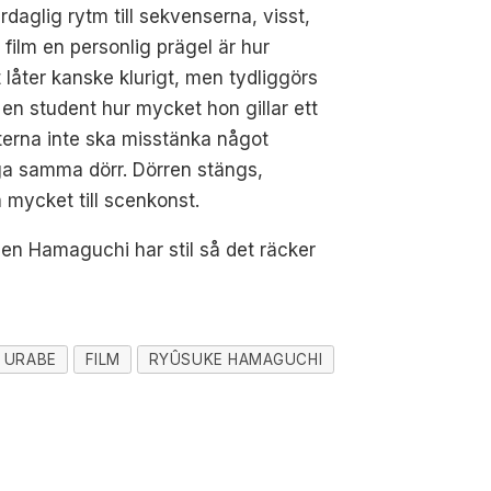
rdaglig rytm till sekvenserna, visst,
 film en personlig prägel är hur
 låter kanske klurigt, men tydliggörs
 en student hur mycket hon gillar ett
nterna inte ska misstänka något
ga samma dörr. Dörren stängs,
 mycket till scenkonst.
Men Hamaguchi har stil så det räcker
 URABE
FILM
RYÛSUKE HAMAGUCHI