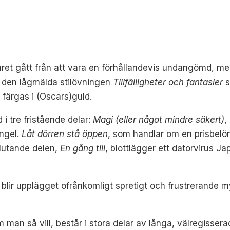
t gått från att vara en förhållandevis undangömd, men u
 den lågmälda stilövningen
Tillfälligheter och fantasier
s
 färgas i (Oscars)guld.
 i tre fristående delar:
Magi (eller något mindre säkert)
,
angel.
Låt dörren stå öppen
, som handlar om en prisbelönt
slutande delen,
En gång till
, blottlägger ett datorvirus J
 blir upplägget ofrånkomligt spretigt och frustrerande
m man så vill, består i stora delar av långa, välregissera