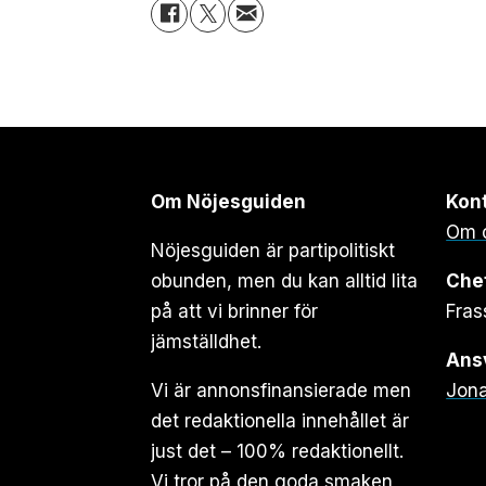
Om Nöjesguiden
Kon
Om 
Nöjesguiden är partipolitiskt
obunden, men du kan alltid lita
Che
på att vi brinner för
Fras
jämställdhet.
Ansv
Vi är annonsfinansierade men
Jona
det redaktionella innehållet är
just det – 100% redaktionellt.
Vi tror på den goda smaken