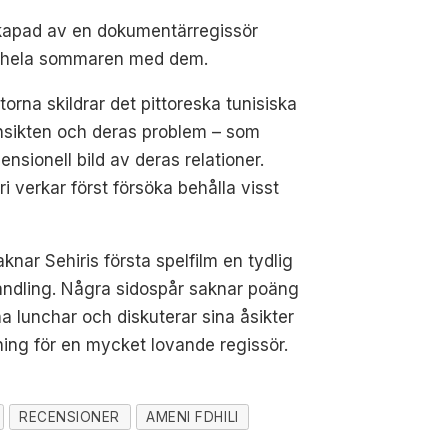
skapad av en dokumentärregissör
at hela sommaren med dem.
torna skildrar det pittoreska tunisiska
 ansikten och deras problem – som
nsionell bild av deras relationer.
ri verkar först försöka behålla visst
knar Sehiris första spelfilm en tydlig
handling. Några sidospår saknar poäng
lunchar och diskuterar sina åsikter
ktning för en mycket lovande regissör.
RECENSIONER
AMENI FDHILI