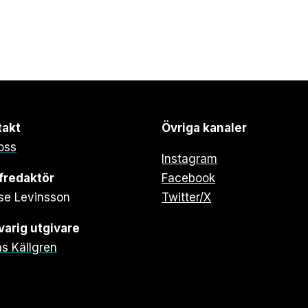
takt
Övriga kanaler
oss
Instagram
fredaktör
Facebook
se Levinsson
Twitter/X
arig utgivare
s Källgren