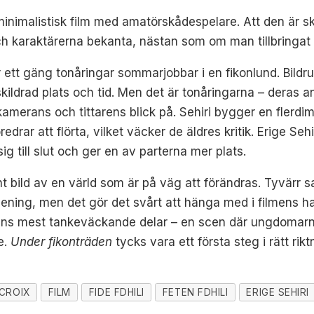
minimalistisk film med amatörskådespelare. Att den är 
och karaktärerna bekanta, nästan som om man tillbring
r ett gäng tonåringar sommarjobbar i en fikonlund. Bildru
 skildrad plats och tid. Men det är tonåringarna – deras
amerans och tittarens blick på. Sehiri bygger en flerdime
rar att flörta, vilket väcker de äldres kritik. Erige Sehi
ig till slut och ger en av parterna mer plats.
t bild av en värld som är på väg att förändras. Tyvärr sa
mening, men det gör det svårt att hänga med i filmens 
ens mest tankeväckande delar – en scen där ungdomarna 
e.
Under fikonträden
tycks vara ett första steg i rätt ri
CROIX
FILM
FIDE FDHILI
FETEN FDHILI
ERIGE SEHIRI