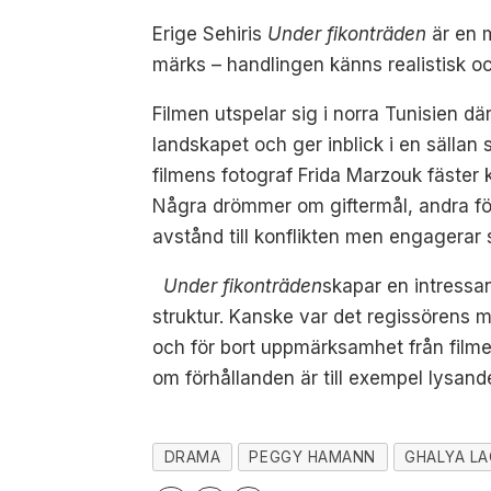
Erige Sehiris
Under fikonträden
är en 
märks – handlingen känns realistisk 
Filmen utspelar sig i norra Tunisien dä
landskapet och ger inblick i en sällan
filmens fotograf Frida Marzouk fäster k
Några drömmer om giftermål, andra föred
avstånd till konflikten men engagerar s
Under fikonträden
skapar en intressan
struktur. Kanske var det regissörens 
och för bort uppmärksamhet från film
om förhållanden är till exempel lysand
DRAMA
PEGGY HAMANN
GHALYA LA