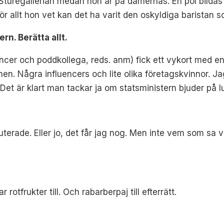
i Sturegallerian medan hon är på damernas. En pöl bilda
r allt hon vet kan det ha varit den oskyldiga baristan s
rn. Berätta allt.
encer och poddkollega, reds. anm) fick ett vykort med en
en. Några influencers och lite olika företagskvinnor. Jag 
. Det är klart man tackar ja om statsministern bjuder på l
kuterade. Eller jo, det får jag nog. Men inte vem som sa 
 rotfrukter till. Och rabarberpaj till efterrätt.