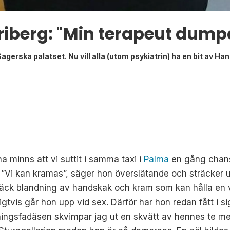
riberg: "Min terapeut dump
gerska palatset. Nu vill alla (utom psykiatrin) ha en bit av H
a minns att vi suttit i samma taxi i
Palma
en gång chans
 ”Vi kan kramas”, säger hon överslätande och sträcker u
r otäck blandning av handskak och kram som kan hålla en
ligtvis går hon upp vid sex. Därför har hon redan fått i s
ningsfadäsen skvimpar jag ut en skvätt av hennes te m