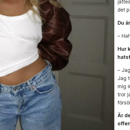
jätte
det p
Du ä
– Hah
Hur k
hat
– Jag
Jag t
mig i
tror 
försö
Är de
offe