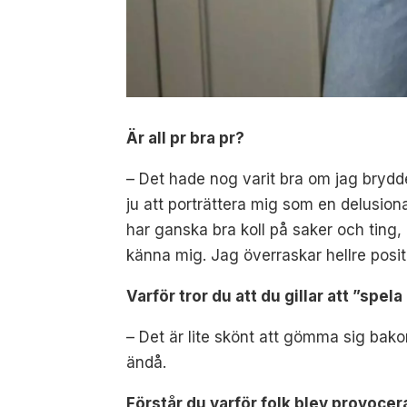
Är all pr bra pr?
– Det hade nog varit bra om jag brydde
ju att porträttera mig som en delusion
har ganska bra koll på saker och ting, m
känna mig. Jag överraskar hellre positi
Varför tror du att du gillar att ”spel
– Det är lite skönt att gömma sig bako
ändå.
Förstår du varför folk blev provoc