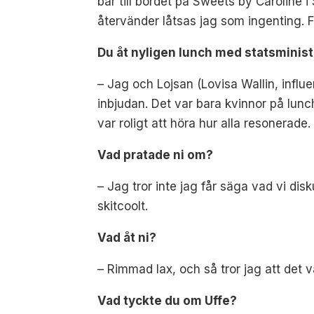
bär till bordet på Sweets by Caroline 
återvänder låtsas jag som ingenting. Fö
Du åt nyligen lunch med statsministe
– Jag och Lojsan (Lovisa Wallin, influ
inbjudan. Det var bara kvinnor på lunch
var roligt att höra hur alla resonerade
Vad pratade ni om?
– Jag tror inte jag får säga vad vi dis
skitcoolt.
Vad åt ni?
– Rimmad lax, och så tror jag att det var
Vad tyckte du om Uffe?