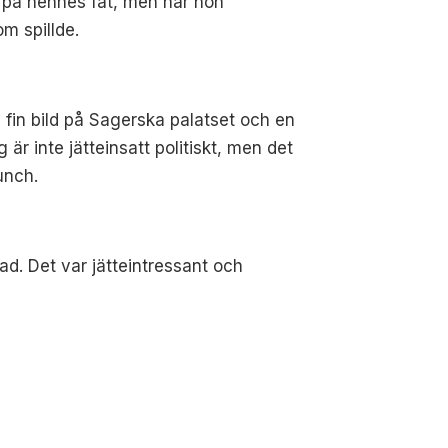
s på hennes fat, men när hon
om spillde.
 fin bild på Sagerska palatset och en
är inte jätteinsatt politiskt, men det
unch.
vad. Det var jätteintressant och