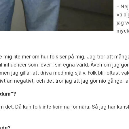
– Nej
väldi
jag v
mycke
 mig lite mer om hur folk ser på mig. Jag tror att många 
al influencer som lever i sin egna värld. Även om jag g
en jag gillar att driva med mig själv. Folk blir oftast vä
vt än negativt, och det tror jag att jag gör nio gånger av
a dum”?
m det. Då kan folk inte komma för nära. Så jag har kans
erade?