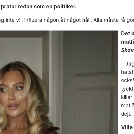
pratar redan som en politiker.
g inte vill influera någon åt något håll. Alla måste få gö
Det b
matlå
Skav
– Jag
hatst
ocks
tyckt
killa
matlå
dejt.
Vill