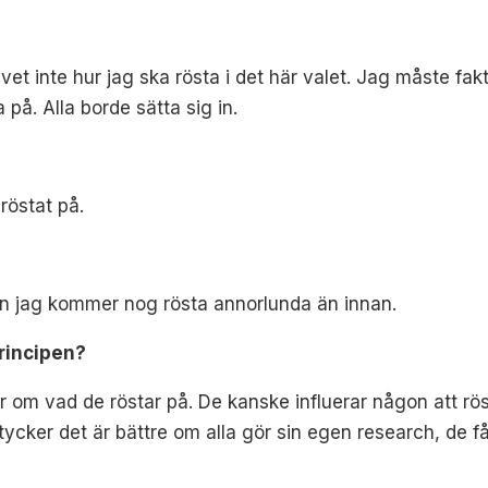
vet inte hur jag ska rösta i det här valet. Jag måste faktis
 på. Alla borde sätta sig in.
röstat på.
Men jag kommer nog rösta annorlunda än innan.
principen?
atar om vad de röstar på. De kanske influerar någon att rö
g tycker det är bättre om alla gör sin egen research, d