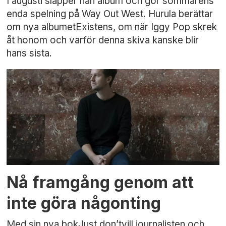
I augusti släpper han album och gör sommarens
enda spelning på Way Out West. Hurula berättar
om nya albumetExistens, om när Iggy Pop skrek
åt honom och varför denna skiva kanske blir
hans sista.
Nå framgång genom att
inte göra någonting
Med sin nya bokJust don’tvill journalisten och