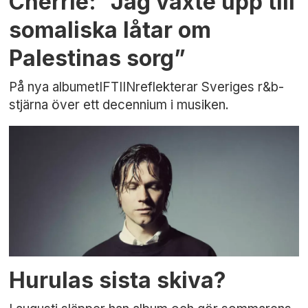
Cherrie: ”Jag växte upp till
somaliska låtar om
Palestinas sorg”
På nya albumetIFTIINreflekterar Sveriges r&b-
stjärna över ett decennium i musiken.
Hurulas sista skiva?