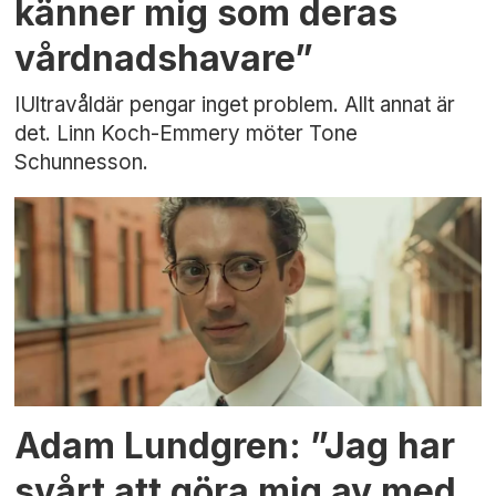
känner mig som deras
vårdnadshavare”
IUltravåldär pengar inget problem. Allt annat är
det. Linn Koch-Emmery möter Tone
Schunnesson.
Adam Lundgren: ”Jag har
svårt att göra mig av med