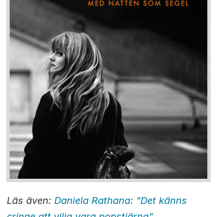
Läs även:
Daniela Rathana: "Det känns
cringe att vilja vara popstjärna"