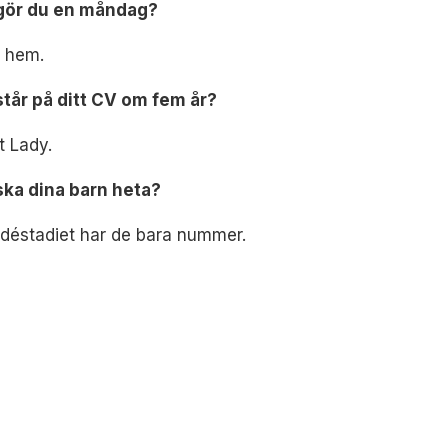
gör du en måndag?
r hem.
står på ditt CV om fem år?
st Lady.
ska dina barn heta?
idéstadiet har de bara nummer.