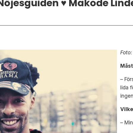
Nöjesguiden ♥ Makode Lind
Foto:
Måst
– För
lida 
ingen
Vilke
– Min