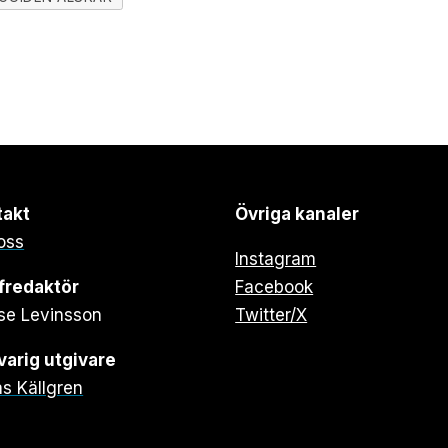
takt
Övriga kanaler
oss
Instagram
fredaktör
Facebook
se Levinsson
Twitter/X
arig utgivare
s Källgren