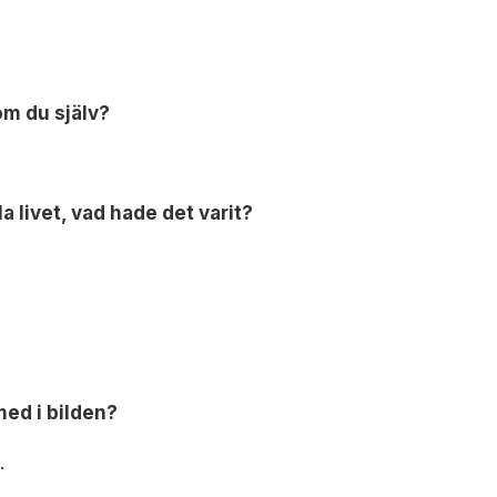
om du själv?
a livet, vad hade det varit?
 med i bilden?
.