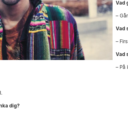
Vad 
– Gå
Vad 
– Fir
Vad 
– På 
l.
änka dig?