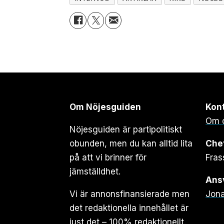
Om Nöjesguiden
Kon
Om 
Nöjesguiden är partipolitiskt
obunden, men du kan alltid lita
Che
på att vi brinner för
Fras
jämställdhet.
Ansv
Vi är annonsfinansierade men
Jona
det redaktionella innehållet är
just det – 100% redaktionellt.