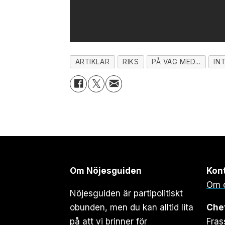
ARTIKLAR
RIKS
PÅ VÄG MED...
IN
Om Nöjesguiden
Kon
Om 
Nöjesguiden är partipolitiskt
obunden, men du kan alltid lita
Che
på att vi brinner för
Fras