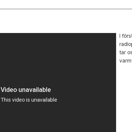
I för
radio
tar o
varmt