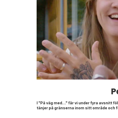
P
I "På väg med…" får vi under fyra avsnitt f
tänjer på gränserna inom sitt område och f