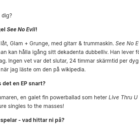
 dig?
gel
See No Evil
!
 låt, Glam + Grunge, med gitarr & trummaskin.
See No E
så han kan hålla igång sitt dekadenta dubbelliv. Han leve
idag. Ingen vet var det slutar, 24 timmar skärmtid per dy
när jag läste om den på wikipedia.
as det en EP snart?
ommaren, en galet fin powerballad som heter
Live Thru 
ure singles to the masses!
 spelar - vad hittar ni på?