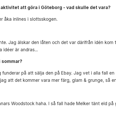
 aktivitet att göra i Göteborg - vad skulle det vara?
r åka inlines i slottsskogen.
te. Jag älskar den låten och det var därifrån idén kom t
a idéer är andras...
 i sommar?
ag funderar på att sälja den på Ebay. Jag vet i alla fall 
t jag att det kommer vara mer färg, glam & grunge, så e
nars Woodstock haha. I så fall hade Melker tänt eld på 