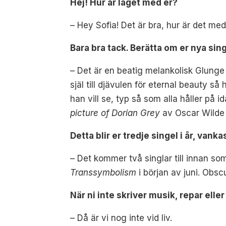
Hej! Hur är läget med er?
– Hey Sofia! Det är bra, hur är det med
Bara bra tack.
Berätta om er nya sin
–
Det är en beatig melankolisk Glunge
själ till djävulen för eternal beauty 
han vill se, typ så som alla håller på 
picture of Dorian Grey
av Oscar Wilde 
Detta blir er tredje singel i år, vank
–
Det kommer två singlar till innan s
Transsymbolism
i början av juni. Obsc
När ni inte skriver musik, repar eller
–
Då är vi nog inte vid liv.