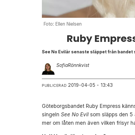
Foto: Ellen Nielsen
Ruby Empress
See No Evilär senaste släppet från bandet 
Sofia
Rönnkvist
2019-04-05 - 13:43
PUBLICERAD
Göteborgsbandet Ruby Empress känns de
singeln
See No Evil
som släpps den 5 a
mer om låten men även vilken frisyr h