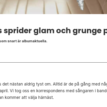
 sprider glam och grunge p
som snart är albumaktuella.
t nästan aldrig tyst om. Alltid är de på gång med någo
pril. Vi tog oss en korrespondens med sångaren i bandet,
an kommer att välja härnäst.