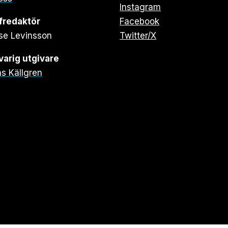
Instagram
fredaktör
Facebook
se Levinsson
Twitter/X
arig utgivare
s Källgren