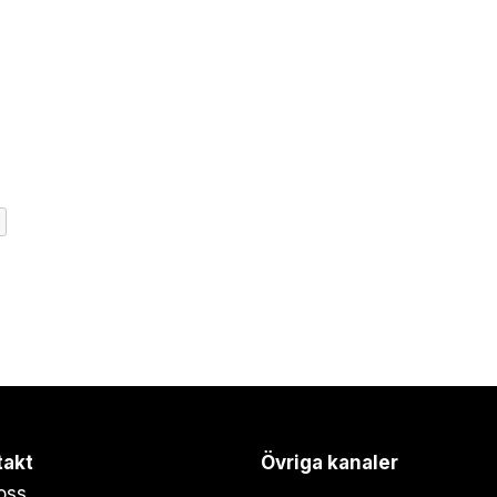
takt
Övriga kanaler
oss