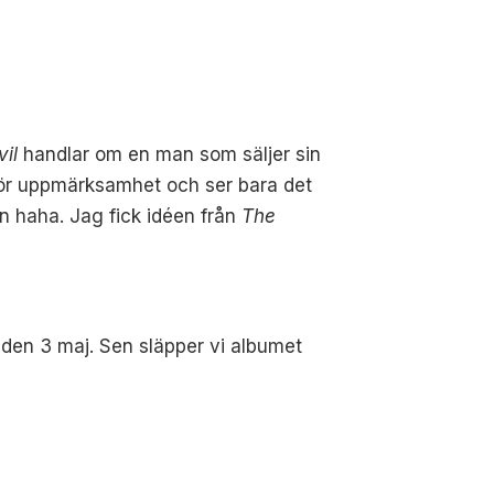
vil
handlar om en man som säljer sin
r för uppmärksamhet och ser bara det
gn haha. Jag fick idéen från
The
U
den 3 maj. Sen släpper vi albumet