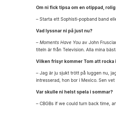
Om ni fick tipsa om en otippad, rolig
–
Starta ett Sophisti-popband band elle
Vad lyssnar ni på just nu?
–
Moments Have You
av John Fruscian
titeln är från Television. Alla mina bäst
Vilken frisyr kommer Tom att rocka
– Jag ä
r ju sjukt trött på luggen nu, j
intresserad, hon bor i Mexico. Sen ve
Var skulle ni helst spela i sommar?
–
CBGBs if we could turn back time, an