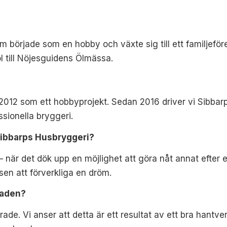
 började som en hobby och växte sig till ett familjeför
 till Nöjesguidens Ölmässa.
012 som ett hobbyprojekt. Sedan 2016 driver vi Sibbarp
ssionella bryggeri.
 Sibbarps Husbryggeri?
t – när det dök upp en möjlighet att göra nåt annat efter 
sen att förverkliga en dröm.
naden?
ade. Vi anser att detta är ett resultat av ett bra hantver