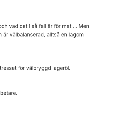
at och vad det i så fall är för mat … Men
n är välbalanserad, alltså en lagom
tresset för välbryggd lageröl.
rbetare.