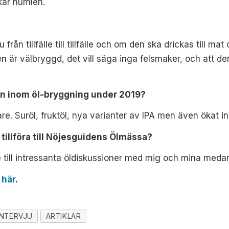
kar humlen.
ju från tillfälle till tillfälle och om den ska drickas till m
 är välbryggd, det vill säga inga felsmaker, och att de
gan inom öl-bryggning under 2019?
e. Suröl, fruktöl, nya varianter av IPA men även ökat in
tillföra till Nöjesguidens Ölmässa?
le till intressanta öldiskussioner med mig och mina meda
a
här
.
INTERVJU
ARTIKLAR