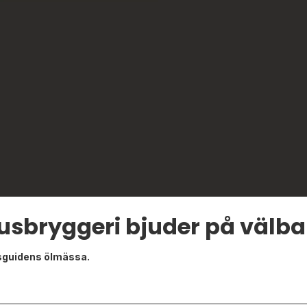
usbryggeri bjuder på välba
esguidens ölmässa.