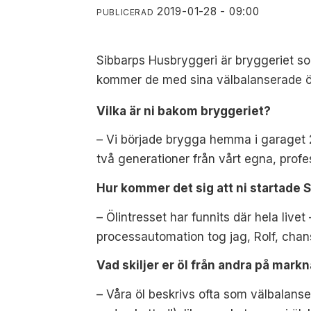
2019-01-28 - 09:00
PUBLICERAD
Sibbarps Husbryggeri är bryggeriet som
kommer de med sina välbalanserade öl
Vilka är ni bakom bryggeriet?
– Vi började brygga hemma i garaget 2
två generationer från vårt egna, profe
Hur kommer det sig att ni startade
– Ölintresset har funnits där hela live
processautomation tog jag, Rolf, chan
Vad skiljer er öl från andra på mark
– Våra öl beskrivs ofta som välbalanser