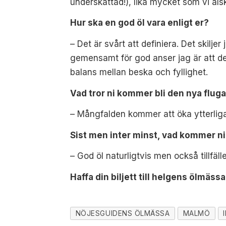
underskattad!), lika mycket som vi äls
Hur ska en god öl vara enligt er?
– Det är svårt att definiera. Det skiljer 
gemensamt för god anser jag är att den
balans mellan beska och fyllighet.
Vad tror ni kommer bli den nya flu
– Mångfalden kommer att öka ytterligar
Sist men inter minst, vad kommer ni 
– God öl naturligtvis men också tillfäl
Haffa din biljett till helgens ölmäss
NÖJESGUIDENS ÖLMÄSSA
MALMÖ