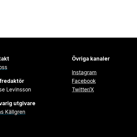
takt
Övriga kanaler
oss
Instagram
fredaktör
Facebook
se Levinsson
Twitter/X
arig utgivare
s Källgren