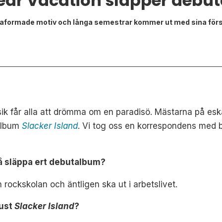
ear Vacation släpper debu
zaformade motiv och långa semestrar kommer ut med sina förs
 får alla att drömma om en paradisö. Mästarna på eskapi
album
Slacker Island
. Vi tog oss en korrespondens med ba
få släppa ert debutalbum?
 rockskolan och äntligen ska ut i arbetslivet.
just
Slacker Island
?