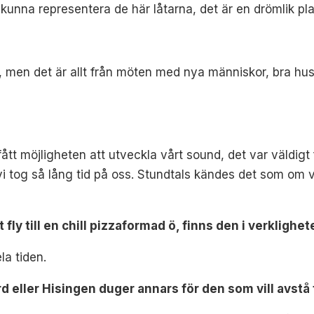
 kunna representera de här låtarna, det är en drömlik pl
r, men det är allt från möten med nya människor, bra hu
r fått möjligheten att utveckla vårt sound, det var väldi
t vi tog så lång tid på oss. Stundtals kändes det som om 
 fly till en chill pizzaformad ö, finns den i verklighe
la tiden.
 eller Hisingen duger annars för den som vill avstå fr