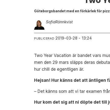
Two Y
Göteborgsbandet med en förkärlek för piz
Sofia
Rönnkvist
2019-03-28 - 13:24
PUBLICERAD
Two Year Vacation är bandet vars musik
men den 29 mars släpps deras debut
hur chill de egentligen är.
Hejsan! Hur känns det att äntligen 
– Det känns som att vi tar examen från
Hur kom det sig att ni döpte det till 