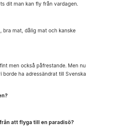
ats dit man kan fly från vardagen.
s, bra mat, dålig mat och kanske
gt fint men också påfrestande. Men nu
vi borde ha adressändrat till Svenska
ten?
ån att flyga till en paradisö?