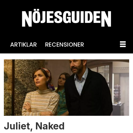
ARTIKLAR
RECENSIONER
Tag:
du
har
mejl
Juliet, Naked