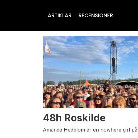
ARTIKLAR
RECENSIONER
Tag:
roskilde-
festivalen
48h Roskilde
Amanda Hedblom är en nowhere girl på N