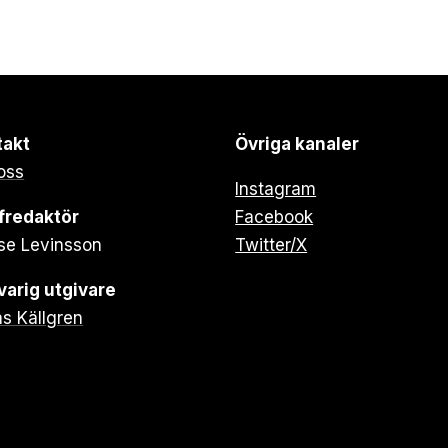
takt
Övriga kanaler
oss
Instagram
fredaktör
Facebook
se Levinsson
Twitter/X
arig utgivare
s Källgren